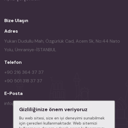
Bize Ulaşın
Adres
Yukarı Dudullu Mah, Özgürlük Cad, Acem Sk, No:44 Nato
Yolu, Ümraniye-İSTANBUL
Telefon
+90 216 364 37 37
+90 501 318 37 37
E-Posta
info@cidelli.com
Gizliliğinize önem veriyoruz
Bu web sitesi, size en iyi deneyimi sunabilmek
için çerezleri kullanmaktadır. Web sitemizi