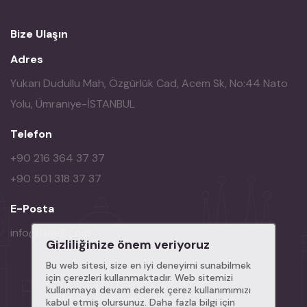
Bize Ulaşın
Adres
Yukarı Dudullu Mah, Özgürlük Cad, Acem Sk, No:44 Nato
Yolu, Ümraniye-İSTANBUL
Telefon
+90 216 364 37 37
+90 501 318 37 37
E-Posta
info@cidelli.com
Gizliliğinize önem veriyoruz
Bu web sitesi, size en iyi deneyimi sunabilmek
için çerezleri kullanmaktadır. Web sitemizi
kullanmaya devam ederek çerez kullanımımızı
kabul etmiş olursunuz. Daha fazla bilgi için