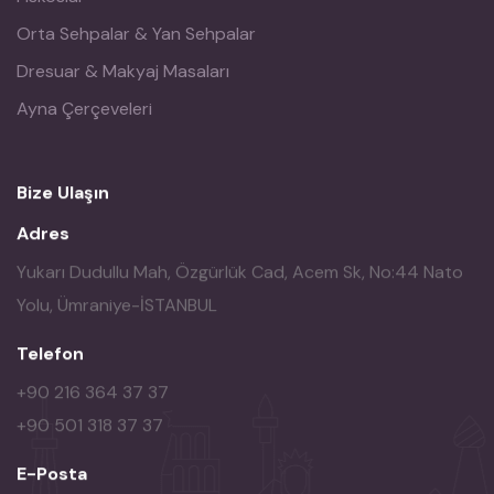
Orta Sehpalar & Yan Sehpalar
Dresuar & Makyaj Masaları
Ayna Çerçeveleri
Bize Ulaşın
Adres
Yukarı Dudullu Mah, Özgürlük Cad, Acem Sk, No:44 Nato
Yolu, Ümraniye-İSTANBUL
Telefon
+90 216 364 37 37
+90 501 318 37 37
E-Posta