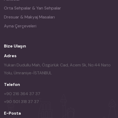
Orta Sehpalar & Yan Sehpalar
Dresuar & Makyaj Masaları
Ayna Çerçeveleri
Bize Ulaşın
Adres
Yukarı Dudullu Mah, Özgürlük Cad, Acem Sk, No:44 Nato
Yolu, Ümraniye-İSTANBUL
Telefon
+90 216 364 37 37
+90 501 318 37 37
E-Posta