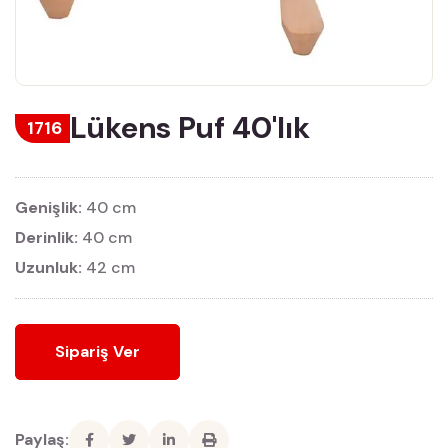
Lükens Puf 40'lık
1716
Genişlik:
40 cm
Derinlik:
40 cm
Uzunluk:
42 cm
Sipariş Ver
Paylaş: